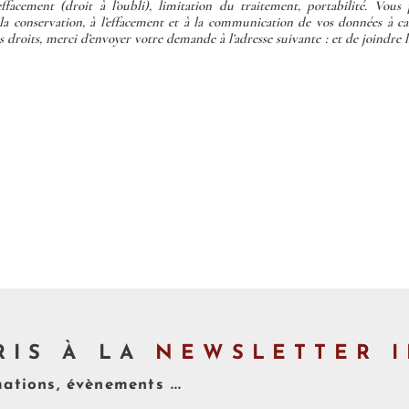
 effacement (droit à l’oubli), limitation du traitement, portabilité. Vous
 la conservation, à l’effacement et à la communication de vos données à ca
 droits, merci d’envoyer votre demande à l’adresse suivante : et de joindre l
RIS À LA
NEWSLETTER I
mations, évènements ...