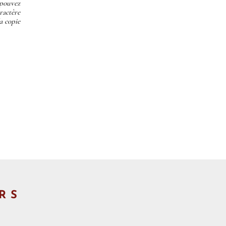
 pouvez
ractère
a copie
RS