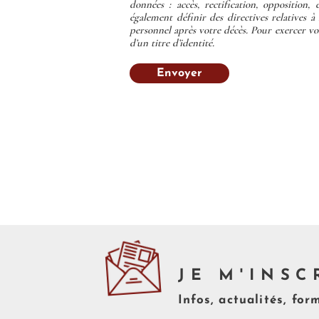
données : accès, rectification, opposition,
également définir des directives relatives à
personnel après votre décès. Pour exercer vos
d’un titre d’identité.
Envoyer
JE M'INSC
Infos, actualités, for