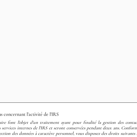
s concernant l'activité de l'IRS
ire font l’objet d’un traitement ayant pour finalité la gestion des contac
es services internes de l'IRS et seront conservées pendant deux ans. Confo
ection des données à caractère personnel, vous disposez des droits suivants 