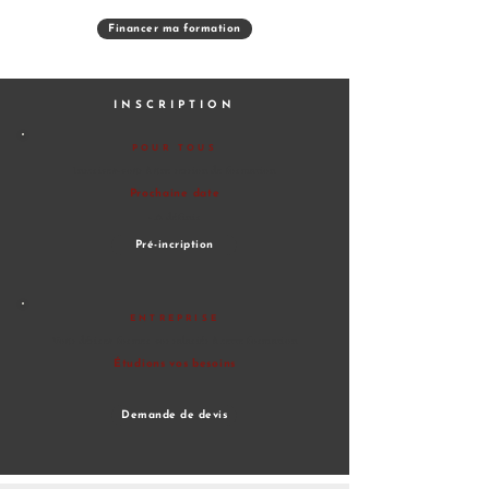
Financer ma formation
INSCRIPTION
POUR TOUS
Inscrivez-vous à une session
de formation
Prochaine date
- A définir
Pré-incription
ENTREPRISE
Vous désirez former vos salariés à
cette formation
Étudions vos besoins
Demande de devis