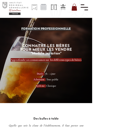
FORMATION PROFESSIONNELLE
CONNAITRE LES BIÈRES
CALENDRIER
POUR MIEUX LES VENDRE
FORMATIONS
"Module initiation"
Approfondir ses connaissances sur les différents types de bières
Durée :
7h - 1 jour
Admission :
Tout public
Rythme :
Classique
Des bulles à table
Quelle que soit la classe de l’établissement, il faut porter une