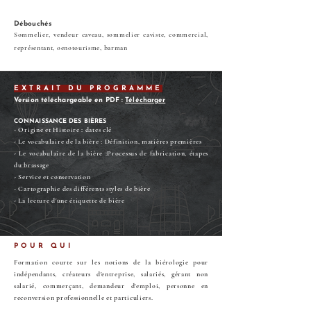
Débouchés
Sommelier, vendeur caveau, sommelier caviste, commercial,
représentant, oenotourisme, barman
EXTRAIT DU PROGRAMME
Version téléchargeable en PDF :
Télécharger
CONNAISSANCE DES BIÈRES
- Origine et Histoire : dates clé
- Le vocabulaire de la bière : Définition, matières premières
- Le vocabulaire de la bière :Processus de fabrication, étapes
du brassage
- Service et conservation
- Cartographie des différents styles de bière
- La lecture d'une étiquette de bière
POUR QUI
Formation courte sur les notions de la biérologie pour
indépendants, créateurs d'entreprise, salariés, gérant non
salarié, commerçant, demandeur d'emploi, personne en
reconversion professionnelle et particuliers.