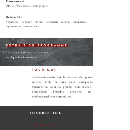
Financement
OPCO, Pôle emploi, Fonds propres
Débouchés
Sommelier, vendeur caveau, sommelier caviste, commercial,
représentant, oenotourisme
EXTRAIT DU PROGRAMME
2. LES ACCORDS METS ET VINS
- Les règles fondamentales
POUR QUI
Formation courte sur la maîtrise des grands principes des
accords mets et vins pour indépendants, créateurs
d'entreprise, salariés, gérants non salariés, commerçants,
demandeurs d'emploi, personnes en reconversion
professionnelle et particuliers.
Financer ma formation
INSCRIPTION
POUR TOUS