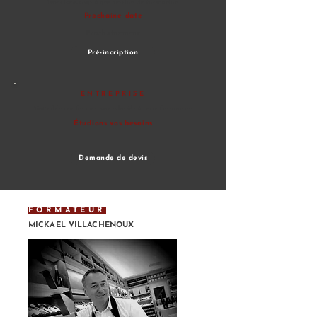
Inscrivez-vous à une session
de formation
Prochaine date
Prochainement
Pré-incription
ENTREPRISE
Vous désirez former vos salariés à
cette formation
Étudions vos besoins
Demande de devis
FORMATEUR
MICKAEL VILLACHENOUX