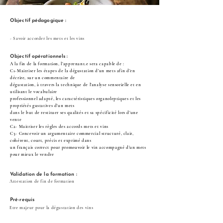
Objectif pédagogique :
- Savoir accorder les mets et les vins
Objectif opérationnels :
A la fin de la formation, l’apprenant.e sera capable de :
C1-Maitriser les étapes de la dégustation d’un mets afin d’en
décrire, sur un commentaire de
dégustation, à travers la technique de l’analyse sensorielle et en
utilisant le vocabulaire
professionnel adapté, les caractéristiques organoleptiques et les
propriétés gustatives d’un mets
dans le but de restituer ses qualités et sa spécificité lors d’une
vente
C2- Maitriser les règles des accords mets et vins
C3- Concevoir un argumentaire commercial structuré, clair,
cohérent, court, précis et exprimé dans
un français correct pour promouvoir le vin accompagné d’un mets
pour mieux le vendre
Validation de la formation :
Attestation de fin de formation
Pré-requis
Etre majeur pour la dégustation des vins