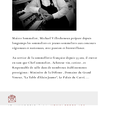
Maître Sommelier, Michael Villechenoux prépare depuis
longtemps les sommeliers et jeunes sommeliers aux concours
régionaux et nationaux, avec passion et bienveillance.
Au service de la sommellerie française depuis 35 ans, il exerce
en tant que Chef sommelier, Acheteur vin, caviste , et
Responsable de salle dans de nombreux établissements
prestigieux : Ministère de la Défense , Domaine du Grand
Veneur, "La Table d'Alain Jaume", Le Palais du Carré, ...
JE M'INSCRIS À LA
NEWSLETTER IRS
Infos, actualités, formations, évènements ...
S'INSCRIRE