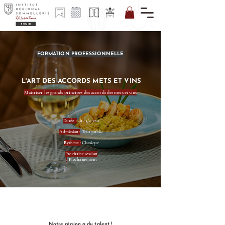
FORMATION PROFESSIONNELLE
CALENDRIER
L'ART DES ACCORDS METS ET VINS
FORMATIONS
Maitriser les grands principes des accords des mets et vins
Durée :
4h - 1/2 jour
Admission :
Tout public
Rythme :
Classique
Prochaine session
:
Prochainement
Notre région a du talent !