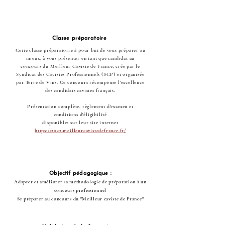
Classe préparatoire
Cette classe préparatoire à pour but de vous préparer au
mieux, à
vous présenter en tant que candidat au
concours
du Meilleur Caviste de France, crée par le
Syndicat des Cavistes Professionnels (SCP) et organisée
par Terre de Vins. Ce concours récompense l'excellence
des candidats cavistes français.
Présentation complète, règlement d'examen et
conditions d'éligibilité
disponibles sur leur site internet
https://2022.meilleurcavistedefrance.fr/
Objectif pédagogique :
Adapter et améliorer sa méthodologie de préparation à un
concours professionnel
Se préparer au concours du "Meilleur caviste de France"