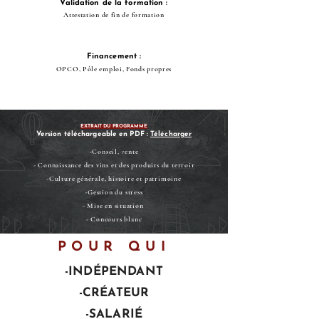
Validation de la formation :
Attestation de fin de formation
Financement :
OPCO, Pôle emploi, Fonds propres
EXTRAIT DU PROGRAMME
Version téléchargeable en PDF :
Télécharger
-Conseil, vente
- Connaissance des vins et des produits du terroir
-Culture générale, histoire et patrimoine
-Gestion du stress
- Mise en situation
- Concours blanc
POUR QUI
-INDÉPENDANT
-CRÉATEUR
-SALARIÉ