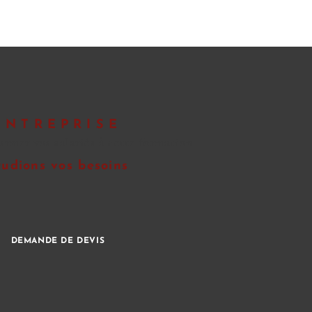
ENTREPRISE
ormer vos salariés à cette formation
tudions vos besoins
DEMANDE DE DEVIS