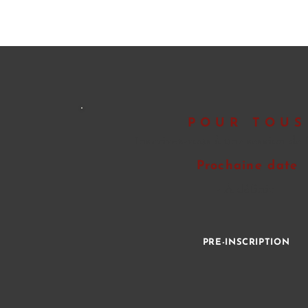
POUR TOUS
Inscrivez-vous à une session de
Prochaine date
- À définir
PRÉ-INSCRIPTION