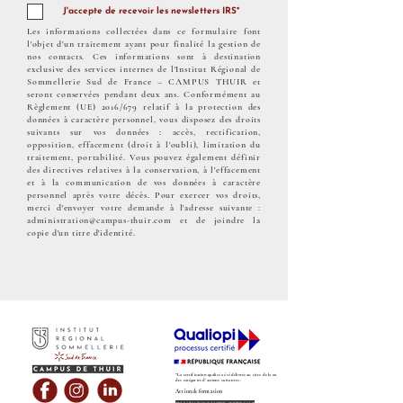
J'accepte de recevoir les newsletters IRS*
Les informations collectées dans ce formulaire font
l'objet d'un traitement ayant pour finalité la gestion de
nos contacts. Ces informations sont à destination
exclusive des services internes de l'Institut Régional de
Sommellerie Sud de France – CAMPUS THUIR et
seront conservées pendant deux ans. Conformément au
Règlement (UE) 2016/679 relatif à la protection des
données à caractère personnel, vous disposez des droits
suivants sur vos données : accès, rectification,
opposition, effacement (droit à l'oubli), limitation du
traitement, portabilité. Vous pouvez également définir
des directives relatives à la conservation, à l'effacement
et à la communication de vos données à caractère
personnel après votre décès. Pour exercer vos droits,
merci d'envoyer votre demande à l'adresse suivante :
administration@campus-thuir.com
et de joindre la
copie d'un titre d'identité.
" La certification qualité a été délivrée au titre de la ou
des catégories d'actions suivantes :
Action de formation